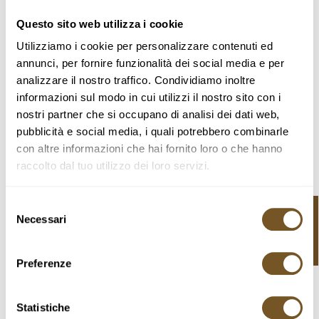
(+34) 936 305 807
Questo sito web utilizza i cookie
coloniaguell@adleisure.com
Utilizziamo i cookie per personalizzare contenuti ed
annunci, per fornire funzionalità dei social media e per
Formulario de contacto
analizzare il nostro traffico. Condividiamo inoltre
informazioni sul modo in cui utilizzi il nostro sito con i
Tu nombre (requerido)
nostri partner che si occupano di analisi dei dati web,
pubblicità e social media, i quali potrebbero combinarle
con altre informazioni che hai fornito loro o che hanno
raccolto dal tuo utilizzo dei loro servizi.
Tu correo electrónico (requerido)
Selezione
Tickets
Necessari
del
consenso
Asunto
Preferenze
Statistiche