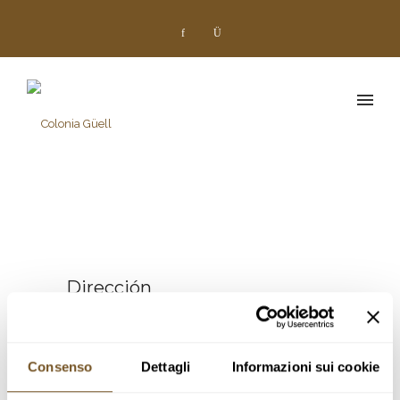
Dirección
c/ Claudi Güell, 6. Colònia Güell
08690 Santa Coloma de Cervelló. (Baix Llobregat
Consenso
Dettagli
Informazioni sui cookie
– Barcelona)
Google Maps