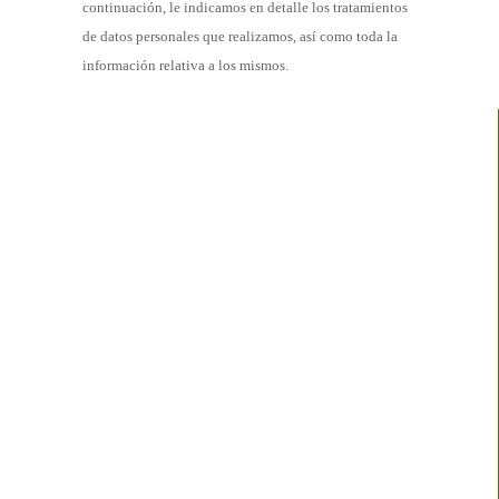
continuación, le indicamos en detalle los tratamientos
de datos personales que realizamos, así como toda la
información relativa a los mismos.
Tratamiento de los datos de clientes
Tratamiento de los datos de potenciales clientes y
contactos web
Tratamiento de los datos de proveedores
Tratamiento de los datos del personal
Tratamiento de los datos de candidatos a un puesto
de trabajo
Tratamiento de datos de videovigilancia